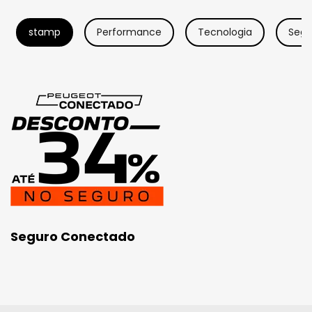
stamp
Performance
Tecnologia
Segu
Seguro Conectado