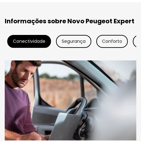
Informações sobre Novo Peugeot Expert
Conectividade
Segurança
Conforto
D