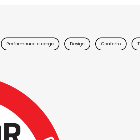
Performance e carga
Design
Conforto
T