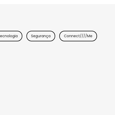
ecnologia
Segurança
Connect////Me